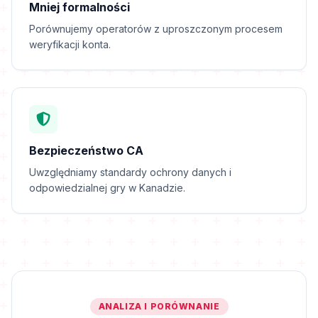
Mniej formalności
Porównujemy operatorów z uproszczonym procesem
weryfikacji konta.
Bezpieczeństwo CA
Uwzględniamy standardy ochrony danych i
odpowiedzialnej gry w Kanadzie.
ANALIZA I PORÓWNANIE