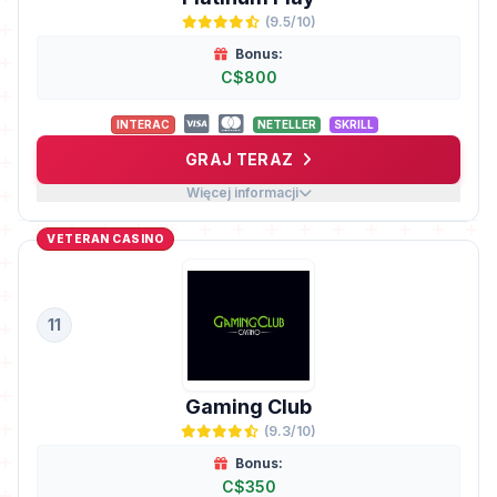
(9.5/10)
Bonus:
C$800
INTERAC
NETELLER
SKRILL
GRAJ TERAZ
Więcej informacji
VETERAN CASINO
DLACZEGO POLECAMY
RTP: 97%
Min Deposit: C$10
Payout speed: 24 hours
11
Casino Games: 700+
WARTO WIEDZIEĆ
Gaming Club
Limited ongoing promotions
(9.3/10)
Bonus:
C$350