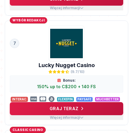
Więcej informacji
WYBÓR REDAKCJI
DLACZEGO POLECAMY
RTP: 97%
Min Deposit: $20
Payout speed: 1–24 hours
7
Casino Games: 6000+
WARTO WIEDZIEĆ
Lucky Nugget Casino
Withdrawal limits may be restrictive for high rollers
(9.7/10)
Bonus:
150% up to C$200 + 140 FS
INTERAC
FLEXEPIN
PAYSAFE
MUCHBETTER
GRAJ TERAZ
Więcej informacji
CLASSIC CASINO
DLACZEGO POLECAMY