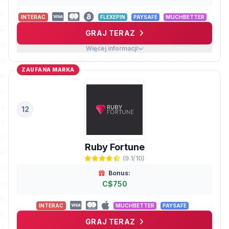
INTERAC
FLEXEPIN
PAYSAFE
MUCHBETTER
GRAJ TERAZ
Więcej informacji
ZAUFANA MARKA
DLACZEGO POLECAMY
RTP: 97%
Min Deposit: C$10
Payout speed: 24 hours
12
Casino Games: 600+
WARTO WIEDZIEĆ
Ruby Fortune
Smaller welcome bonus
(9.1/10)
Bonus:
C$750
INTERAC
MUCHBETTER
PAYSAFE
GRAJ TERAZ