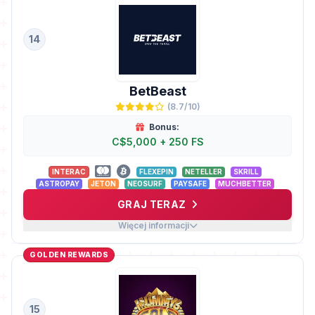
RTP: 96%
Min Deposit: C$10
Payout speed: 24 hours
14
Casino Games: 1000+
WARTO WIEDZIEĆ
BetBeast
Focused mainly on slots
(8.7/10)
Bonus:
C$5,000 + 250 FS
INTERAC
FLEXEPIN
NETELLER
SKRILL
ASTROPAY
JETON
NEOSURF
PAYSAFE
MUCHBETTER
GRAJ TERAZ
Więcej informacji
GOLDEN REWARDS
DLACZEGO POLECAMY
RTP: 96%
Min Deposit: C$5
Payout speed: Up to 24 Hours
15