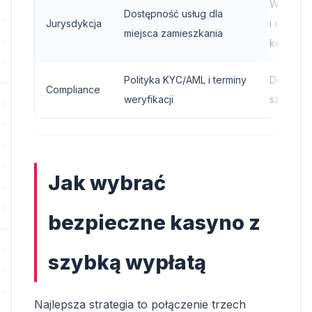
Wpływa n
Dostępność usług dla
Jurysdykcja
i ochron
miejsca zamieszkania
konsume
Polityka KYC/AML i terminy
Decyduj
Compliance
weryfikacji
szybkośc
Jak wybrać
bezpieczne kasyno z
szybką wypłatą
Najlepsza strategia to połączenie trzech