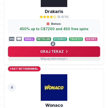
WARTO WIEDZIEĆ
Drakaris
40x wagering
(8.8/10)
Bonus:
450% up to C$7200 and 450 free spins
SKRILL
NETELLER
ECOPAYZ
TRUSTLY
SOFORT
GRAJ TERAZ
Więcej informacji
FAST WITHDRAWAL
DLACZEGO POLECAMY
Min Deposit: C$20
Payout speed: 1-3 days
Casino Games: 5000+
4
WARTO WIEDZIEĆ
Few bonus options
Wonaco