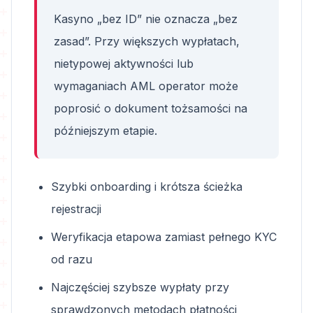
Kasyno „bez ID” nie oznacza „bez
zasad”. Przy większych wypłatach,
nietypowej aktywności lub
wymaganiach AML operator może
poprosić o dokument tożsamości na
późniejszym etapie.
Szybki onboarding i krótsza ścieżka
rejestracji
Weryfikacja etapowa zamiast pełnego KYC
od razu
Najczęściej szybsze wypłaty przy
sprawdzonych metodach płatności