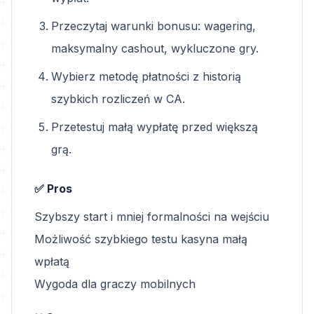
Przeczytaj warunki bonusu: wagering,
maksymalny cashout, wykluczone gry.
Wybierz metodę płatności z historią
szybkich rozliczeń w CA.
Przetestuj małą wypłatę przed większą
grą.
✅ Pros
Szybszy start i mniej formalności na wejściu
Możliwość szybkiego testu kasyna małą
wpłatą
Wygoda dla graczy mobilnych