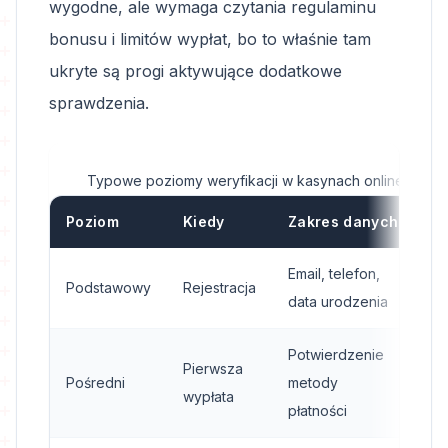
wygodne, ale wymaga czytania regulaminu
bonusu i limitów wypłat, bo to właśnie tam
ukryte są progi aktywujące dodatkowe
sprawdzenia.
Typowe poziomy weryfikacji w kasynach online dla g
Poziom
Kiedy
Zakres danych
Wp
Email, telefon,
Zw
Podstawowy
Rejestracja
data urodzenia
op
Potwierdzenie
Pierwsza
1–
Pośredni
metody
wypłata
ka
płatności