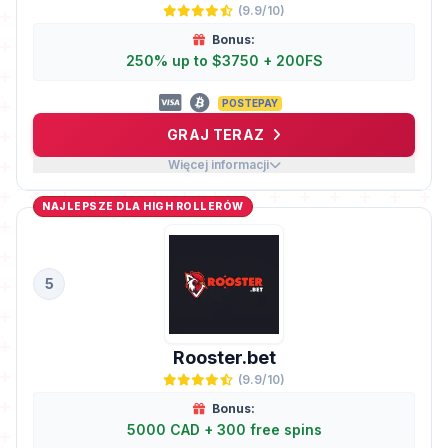
(9.9/10)
Bonus:
250% up to $3750 + 200FS
POSTEPAY
GRAJ TERAZ
Więcej informacji
NAJLEPSZE DLA HIGH ROLLERÓW
DLACZEGO POLECAMY
RTP: 97%
Min Deposit: €5
Payout speed: 1-24 hours
5
Casino Games: 6000+
WARTO WIEDZIEĆ
Rooster.bet
Complex bonus terms
(9.9/10)
Bonus:
5000 CAD + 300 free spins