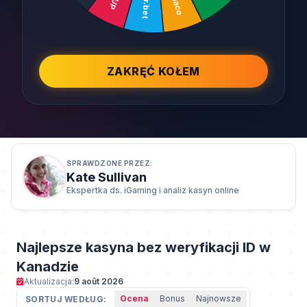
ZAKRĘĆ KOŁEM
SPRAWDZONE PRZEZ:
Kate Sullivan
Ekspertka ds. iGaming i analiz kasyn online
Najlepsze kasyna bez weryfikacji ID w
Kanadzie
Aktualizacja:
9 août 2026
Ocena
Bonus
Najnowsze
SORTUJ WEDŁUG: