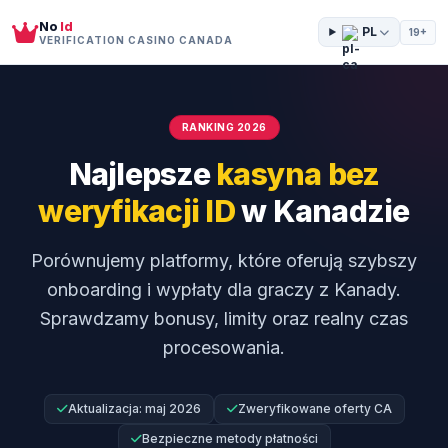
No
Id
PL
19+
VERIFICATION CASINO CANADA
RANKING 2026
Najlepsze
kasyna bez
weryfikacji ID
w Kanadzie
Porównujemy platformy, które oferują
szybszy
onboarding i wypłaty
dla graczy z Kanady.
Sprawdzamy bonusy, limity oraz realny czas
procesowania.
Aktualizacja: maj 2026
Zweryfikowane oferty CA
Bezpieczne metody płatności