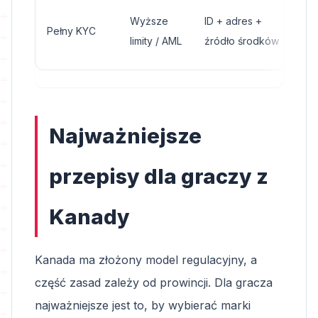
Mo
Wyższe
ID + adres +
Pełny KYC
wy
limity / AML
źródło środków
pr
Najważniejsze
przepisy dla graczy z
Kanady
Kanada ma złożony model regulacyjny, a
część zasad zależy od prowincji. Dla gracza
najważniejsze jest to, by wybierać marki