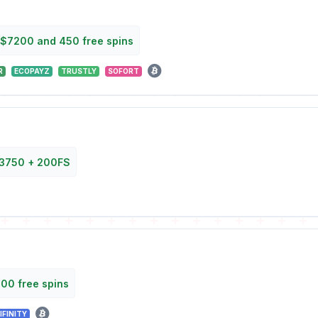
40x wagering
$7200 and 450 free spins
R
ECOPAYZ
TRUSTLY
SOFORT
BUENO SABER
Few bonus options
$3750 + 200FS
BUENO SABER
Complex bonus terms
00 free spins
IFINITY