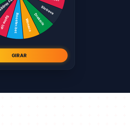
GIRAR