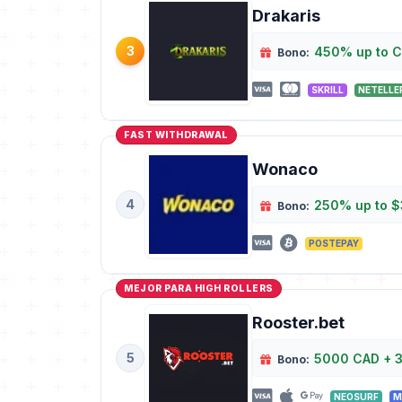
RTP: 97%
Drakaris
Min Deposit: C$10
Payout speed: 1-3 hours
3
450% up to C
Bono:
Casino Games: 7000+
SKRILL
NETELLE
FAST WITHDRAWAL
POR QUÉ NOS GUSTA
Min Deposit: C$20
Wonaco
Payout speed: 1-3 days
Casino Games: 5000+
4
250% up to 
Bono:
POSTEPAY
MEJOR PARA HIGH ROLLERS
POR QUÉ NOS GUSTA
RTP: 97%
Rooster.bet
Min Deposit: €5
Payout speed: 1-24 hours
5
5000 CAD + 3
Bono:
Casino Games: 6000+
NEOSURF
M