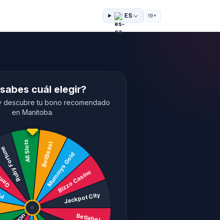
ES
19+
sabes cuál elegir?
a y descubre tu bono recomendado
en Manitoba.