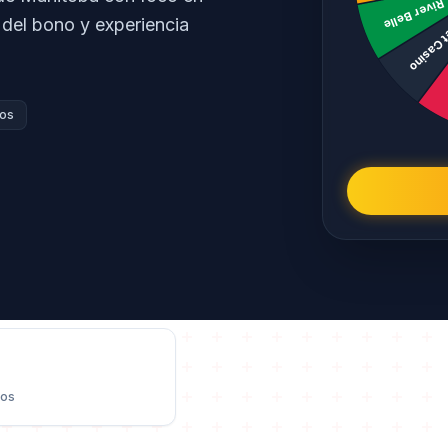
l del bono y experiencia
dos
nos