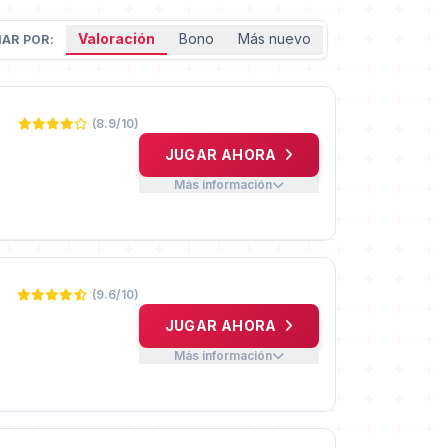
Valoración
Bono
Más nuevo
AR POR:
(8.9/10)
JUGAR AHORA
Más información
(9.6/10)
JUGAR AHORA
Más información