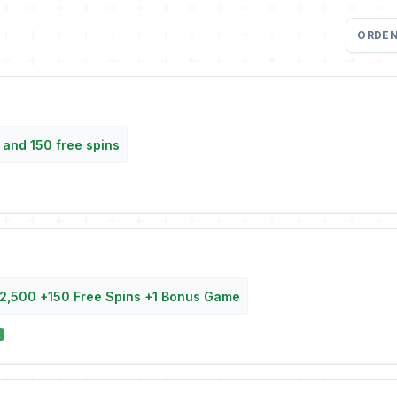
ORDEN
and 150 free spins
BUENO SABER
Few payment options
2,500 +150 Free Spins +1 Bonus Game
R
BUENO SABER