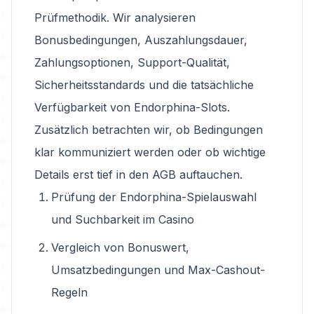
Prüfmethodik. Wir analysieren
Bonusbedingungen, Auszahlungsdauer,
Zahlungsoptionen, Support-Qualität,
Sicherheitsstandards und die tatsächliche
Verfügbarkeit von Endorphina-Slots.
Zusätzlich betrachten wir, ob Bedingungen
klar kommuniziert werden oder ob wichtige
Details erst tief in den AGB auftauchen.
Prüfung der Endorphina-Spielauswahl
und Suchbarkeit im Casino
Vergleich von Bonuswert,
Umsatzbedingungen und Max-Cashout-
Regeln