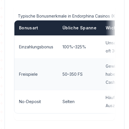
Typische Bonusmerkmale in Endorphina Casinos (Kanada,
Bonusart
Übliche Spanne
Wichtiger 
Umsatzbedi
Einzahlungsbonus
100%–325%
oft 30x–40x
Gewinne au
Freispiele
50–350 FS
haben teils
Cashout
Häufig stre
No-Deposit
Selten
Auszahlung