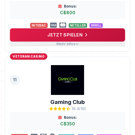
Bonus:
C$800
INTERAC
NETELLER
SKRILL
JETZT SPIELEN
Mehr Infos
VETERAN CASINO
WARUM WIR ES MÖGEN
RTP: 97%
Min Deposit: C$10
Payout speed: 24 hours
11
Casino Games: 700+
GUT ZU WISSEN
Gaming Club
Limited ongoing promotions
(9.3/10)
Bonus:
C$350