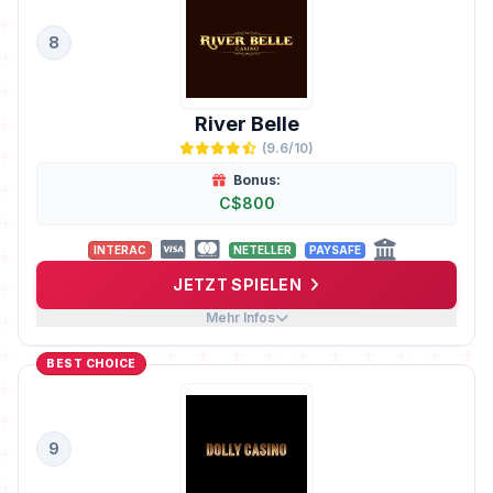
Min Deposit: C$1
Payout speed: 24 hours
8
Casino Games: 1500+
GUT ZU WISSEN
River Belle
Smaller game library compared to others
(9.6/10)
Bonus:
C$800
INTERAC
NETELLER
PAYSAFE
JETZT SPIELEN
Mehr Infos
BEST CHOICE
WARUM WIR ES MÖGEN
RTP: 97%
Min Deposit: C$10
Payout speed: 24-48 hours
9
Casino Games: 500+