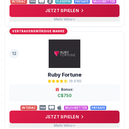
INTERAC
FLEXEPIN
PAYSAFE
MUCHBETTER
JETZT SPIELEN
Mehr Infos
VERTRAUENSWÜRDIGE MARKE
WARUM WIR ES MÖGEN
RTP: 97%
Min Deposit: C$10
Payout speed: 24 hours
12
Casino Games: 600+
GUT ZU WISSEN
Ruby Fortune
Smaller welcome bonus
(9.1/10)
Bonus:
C$750
INTERAC
MUCHBETTER
PAYSAFE
JETZT SPIELEN
Mehr Infos