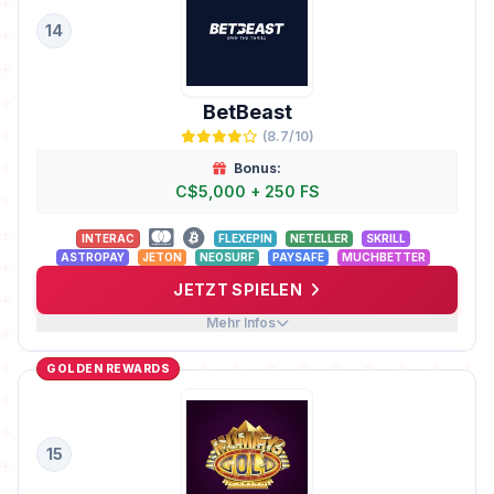
Min Deposit: C$10
Payout speed: 24 hours
14
Casino Games: 1000+
GUT ZU WISSEN
BetBeast
Focused mainly on slots
(8.7/10)
Bonus:
C$5,000 + 250 FS
INTERAC
FLEXEPIN
NETELLER
SKRILL
ASTROPAY
JETON
NEOSURF
PAYSAFE
MUCHBETTER
JETZT SPIELEN
Mehr Infos
GOLDEN REWARDS
WARUM WIR ES MÖGEN
RTP: 96%
Min Deposit: C$5
Payout speed: Up to 24 Hours
15
Casino Games: 20000+