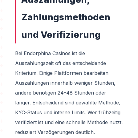
Zahlungsmethoden
und Verifizierung
Bei Endorphina Casinos ist die
Auszahlungszeit oft das entscheidende
Kriterium. Einige Plattformen bearbeiten
Auszahlungen innerhalb weniger Stunden,
andere benötigen 24–48 Stunden oder
länger. Entscheidend sind gewählte Methode,
KYC-Status und interne Limits. Wer frühzeitig
verifiziert ist und eine schnelle Methode nutzt,
reduziert Verzögerungen deutlich.