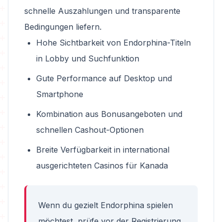
schnelle Auszahlungen und transparente
Bedingungen liefern.
Hohe Sichtbarkeit von Endorphina-Titeln
in Lobby und Suchfunktion
Gute Performance auf Desktop und
Smartphone
Kombination aus Bonusangeboten und
schnellen Cashout-Optionen
Breite Verfügbarkeit in international
ausgerichteten Casinos für Kanada
Wenn du gezielt Endorphina spielen
möchtest, prüfe vor der Registrierung