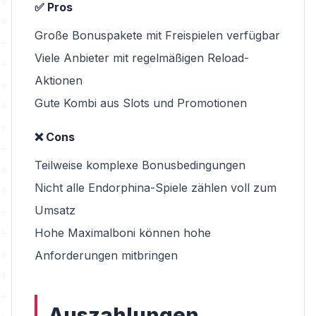
✅ Pros
Große Bonuspakete mit Freispielen verfügbar
Viele Anbieter mit regelmäßigen Reload-
Aktionen
Gute Kombi aus Slots und Promotionen
❌ Cons
Teilweise komplexe Bonusbedingungen
Nicht alle Endorphina-Spiele zählen voll zum
Umsatz
Hohe Maximalboni können hohe
Anforderungen mitbringen
Auszahlungen,