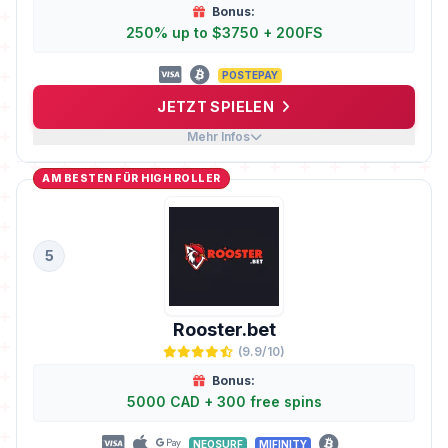
Bonus:
250% up to $3750 + 200FS
POSTEPAY
JETZT SPIELEN
Mehr Infos
AM BESTEN FÜR HIGH ROLLER
WARUM WIR ES MÖGEN
RTP: 97%
Min Deposit: €5
Payout speed: 1-24 hours
5
Casino Games: 6000+
GUT ZU WISSEN
Rooster.bet
Complex bonus terms
(9.9/10)
Bonus:
5000 CAD + 300 free spins
NEOSURF
MIFINITY