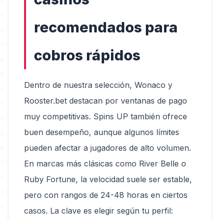
recomendados para
cobros rápidos
Dentro de nuestra selección, Wonaco y
Rooster.bet destacan por ventanas de pago
muy competitivas. Spins UP también ofrece
buen desempeño, aunque algunos límites
pueden afectar a jugadores de alto volumen.
En marcas más clásicas como River Belle o
Ruby Fortune, la velocidad suele ser estable,
pero con rangos de 24-48 horas en ciertos
casos. La clave es elegir según tu perfil: