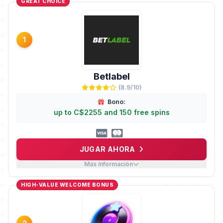
GREAT CHOICE
1
Betlabel
(8.9/10)
Bono:
up to C$2255 and 150 free spins
JUGAR AHORA
Más información
HIGH-VALUE WELCOME BONUS
POR QUÉ NOS GUSTA
Min Deposit: C$10
Payout speed: 1-3 days
Casino Games: 2000+