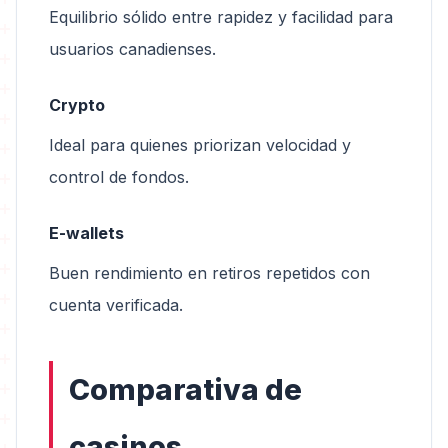
Equilibrio sólido entre rapidez y facilidad para
usuarios canadienses.
Crypto
Ideal para quienes priorizan velocidad y
control de fondos.
E-wallets
Buen rendimiento en retiros repetidos con
cuenta verificada.
Comparativa de
casinos