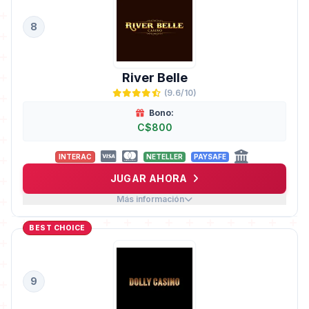
Min Deposit: C$1
Payout speed: 24 hours
8
Casino Games: 1500+
BUENO SABER
River Belle
Smaller game library compared to others
(9.6/10)
Bono:
C$800
INTERAC
NETELLER
PAYSAFE
JUGAR AHORA
Más información
BEST CHOICE
POR QUÉ NOS GUSTA
RTP: 97%
Min Deposit: C$10
Payout speed: 24-48 hours
9
Casino Games: 500+