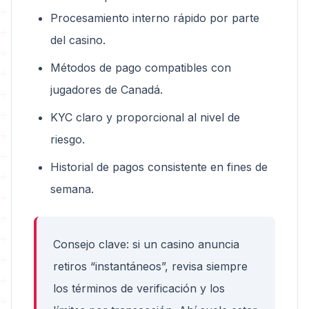
Procesamiento interno rápido por parte
del casino.
Métodos de pago compatibles con
jugadores de Canadá.
KYC claro y proporcional al nivel de
riesgo.
Historial de pagos consistente en fines de
semana.
Consejo clave: si un casino anuncia
retiros “instantáneos”, revisa siempre
los términos de verificación y los