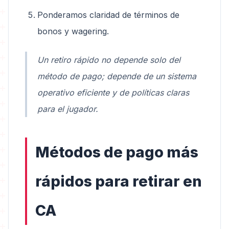
Ponderamos claridad de términos de
bonos y wagering.
Un retiro rápido no depende solo del
método de pago; depende de un sistema
operativo eficiente y de políticas claras
para el jugador.
Métodos de pago más
rápidos para retirar en
CA