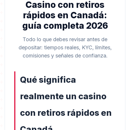
Casino con retiros
rápidos en Canadá:
guía completa 2026
Todo lo que debes revisar antes de
depositar: tiempos reales, KYC, límites,
comisiones y señales de confianza.
Qué significa
realmente un casino
con retiros rápidos en
Canadá