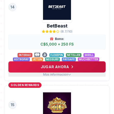
Min Deposit: C$10
Payout speed: 24 hours
14
Casino Games: 1000+
BUENO SABER
BetBeast
Focused mainly on slots
(8.7/10)
Bono:
C$5,000 + 250 FS
INTERAC
FLEXEPIN
NETELLER
SKRILL
ASTROPAY
JETON
NEOSURF
PAYSAFE
MUCHBETTER
JUGAR AHORA
Más información
GOLDEN REWARDS
POR QUÉ NOS GUSTA
RTP: 96%
Min Deposit: C$5
Payout speed: Up to 24 Hours
15
Casino Games: 20000+