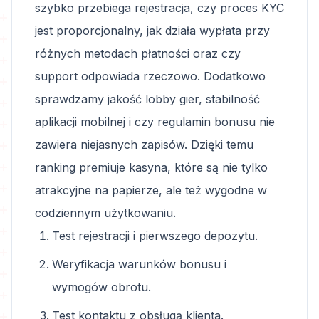
szybko przebiega rejestracja, czy proces KYC
jest proporcjonalny, jak działa wypłata przy
różnych metodach płatności oraz czy
support odpowiada rzeczowo. Dodatkowo
sprawdzamy jakość lobby gier, stabilność
aplikacji mobilnej i czy regulamin bonusu nie
zawiera niejasnych zapisów. Dzięki temu
ranking premiuje kasyna, które są nie tylko
atrakcyjne na papierze, ale też wygodne w
codziennym użytkowaniu.
Test rejestracji i pierwszego depozytu.
Weryfikacja warunków bonusu i
wymogów obrotu.
Test kontaktu z obsługą klienta.