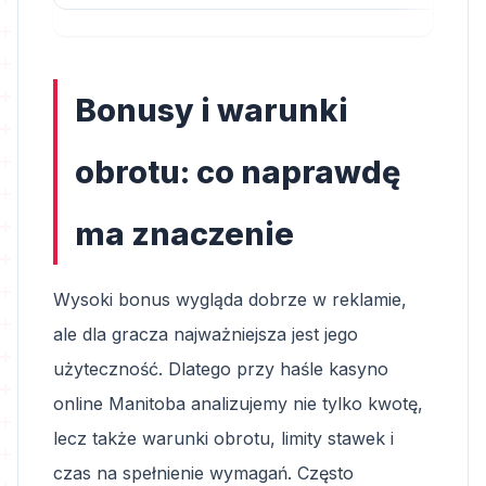
Bonusy i warunki
obrotu: co naprawdę
ma znaczenie
Wysoki bonus wygląda dobrze w reklamie,
ale dla gracza najważniejsza jest jego
użyteczność. Dlatego przy haśle kasyno
online Manitoba analizujemy nie tylko kwotę,
lecz także warunki obrotu, limity stawek i
czas na spełnienie wymagań. Często