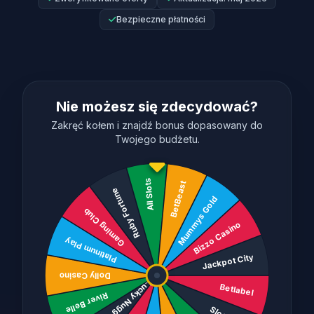
Bezpieczne płatności
Nie możesz się zdecydować?
Zakręć kołem i znajdź bonus dopasowany do
Twojego budżetu.