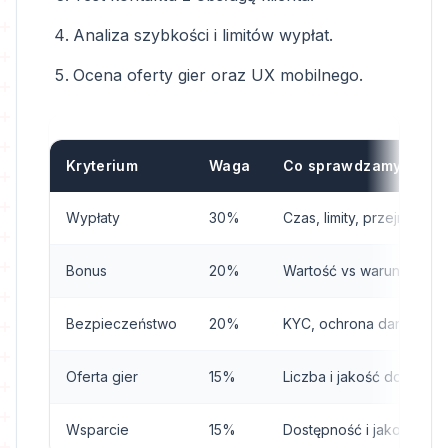
Analiza szybkości i limitów wypłat.
Ocena oferty gier oraz UX mobilnego.
Kryterium
Waga
Co sprawdzamy
Wypłaty
30%
Czas, limity, przejrzysto
Bonus
20%
Wartość vs warunki obro
Bezpieczeństwo
20%
KYC, ochrona danych, re
Oferta gier
15%
Liczba i jakość dostawc
Wsparcie
15%
Dostępność i jakość po