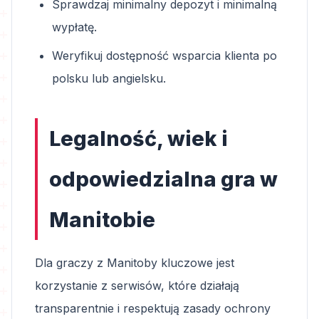
Sprawdzaj minimalny depozyt i minimalną
wypłatę.
Weryfikuj dostępność wsparcia klienta po
polsku lub angielsku.
Legalność, wiek i
odpowiedzialna gra w
Manitobie
Dla graczy z Manitoby kluczowe jest
korzystanie z serwisów, które działają
transparentnie i respektują zasady ochrony