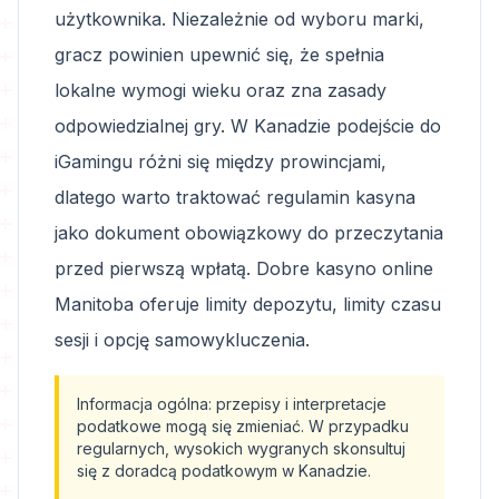
użytkownika. Niezależnie od wyboru marki,
gracz powinien upewnić się, że spełnia
lokalne wymogi wieku oraz zna zasady
odpowiedzialnej gry. W Kanadzie podejście do
iGamingu różni się między prowincjami,
dlatego warto traktować regulamin kasyna
jako dokument obowiązkowy do przeczytania
przed pierwszą wpłatą. Dobre kasyno online
Manitoba oferuje limity depozytu, limity czasu
sesji i opcję samowykluczenia.
Informacja ogólna: przepisy i interpretacje
podatkowe mogą się zmieniać. W przypadku
regularnych, wysokich wygranych skonsultuj
się z doradcą podatkowym w Kanadzie.