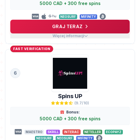
5000 CAD + 300 free spins
NEOSURF
MIFINITY
GRAJ TERAZ
Więcej informacji
FAST VERIFICATION
DLACZEGO POLECAMY
RTP: 96%
Min Deposit: $20
Payout speed: 1–6 hours
6
Casino Games: 6000+
WARTO WIEDZIEĆ
Spins UP
Some users report delayed support issues
(9.7/10)
Bonus:
5000 CAD + 300 free spins
MAESTRO
SKRILL
INTERAC
NETELLER
ECOPAYZ
NEOSURF
NEOSURF
MIFINITY