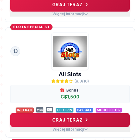
GRAJ TERAZ
Więcej informacji
SLOTS SPECIALIST
DLACZEGO POLECAMY
RTP: 96%
Min Deposit: C$10
Payout speed: 24-48 hours
13
Casino Games: 500+
WARTO WIEDZIEĆ
All Slots
Live chat not always available
(8.9/10)
Bonus:
C$1,500
INTERAC
FLEXEPIN
PAYSAFE
MUCHBETTER
GRAJ TERAZ
Więcej informacji