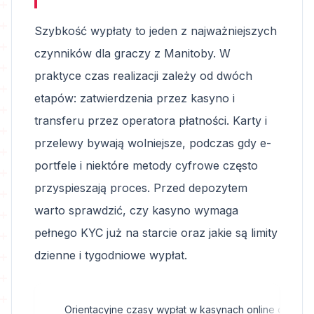
Szybkość wypłaty to jeden z najważniejszych
czynników dla graczy z Manitoby. W
praktyce czas realizacji zależy od dwóch
etapów: zatwierdzenia przez kasyno i
transferu przez operatora płatności. Karty i
przelewy bywają wolniejsze, podczas gdy e-
portfele i niektóre metody cyfrowe często
przyspieszają proces. Przed depozytem
warto sprawdzić, czy kasyno wymaga
pełnego KYC już na starcie oraz jakie są limity
dzienne i tygodniowe wypłat.
Orientacyjne czasy wypłat w kasynach online dostęp