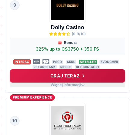
Payout speed: 24-48 hours
9
Casino Games: 500+
WARTO WIEDZIEĆ
Dolly Casino
Smaller game selection
(9.8/10)
Bonus:
325% up to C$3750 + 350 FS
INTERAC
PSCD
SKRL
NETELLER
EVOUCHER
JETONEBANK
RIPPLE
BITCOINCASH
GRAJ TERAZ
Więcej informacji
PREMIUM EXPERIENCE
DLACZEGO POLECAMY
RTP: 96%
Min Deposit: C$15
10
WARTO WIEDZIEĆ
Higher minimum deposit compared to some competitors