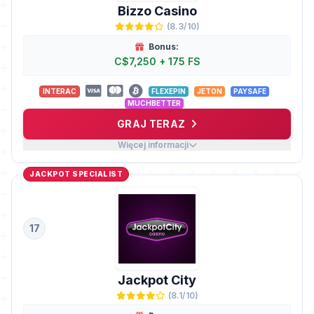
Bizzo Casino
Dated site design
(8.3/10)
Bonus:
C$7,250 + 175 FS
INTERAC
FLEXEPIN
JETON
PAYSAFE
MUCHBETTER
GRAJ TERAZ
Więcej informacji
JACKPOT SPECIALIST
DLACZEGO POLECAMY
RTP: 96%
Min Deposit: C$10
Payout speed: 24 hours
17
Casino Games: 3000+
WARTO WIEDZIEĆ
Jackpot City
High wagering requirements
(8.1/10)